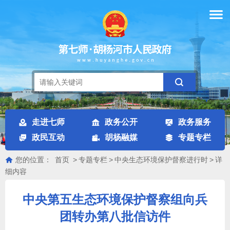
走进七师
政务公开
政务服务
政民互动
胡杨融媒
专题专栏
您的位置：
首页
>
专题专栏
>
中央生态环境保护督察进行时
>
详
细内容
中央第五生态环境保护督察组向兵
团转办第八批信访件