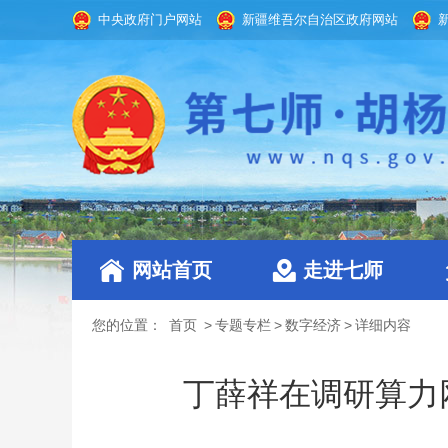
中央政府门户网站
新疆维吾尔自治区政府网站
网站首页
走进七师
您的位置：
首页
>
专题专栏
>
数字经济
>
详细内容
丁薛祥在调研算力