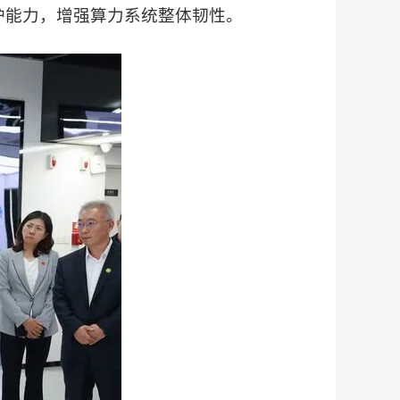
护能力，增强算力系统整体韧性。