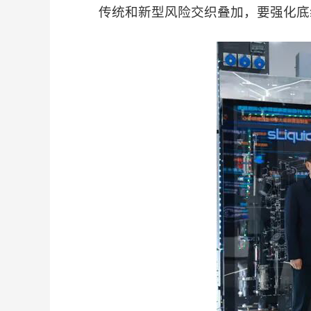
传统和新型风险交织叠加，要强化底