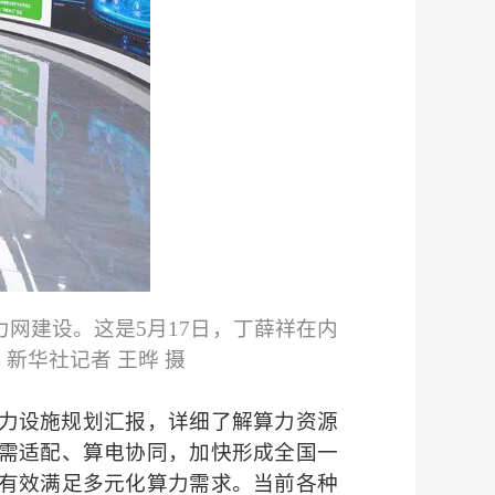
网建设。这是5月17日，丁薛祥在内
新华社记者 王晔 摄
力设施规划汇报，详细了解算力资源
需适配、算电协同，加快形成全国一
有效满足多元化算力需求。当前各种