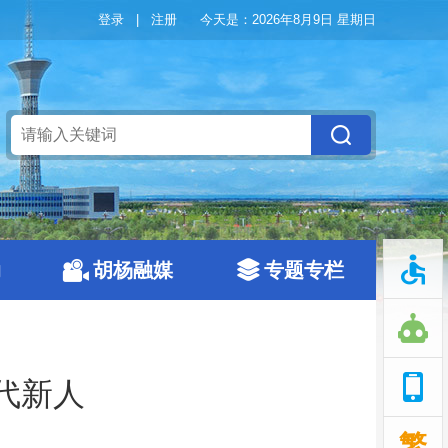
登录
|
注册
今天是：
2026年8月9日 星期日
动
胡杨融媒
专题专栏
代新人
繁