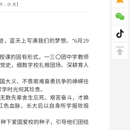
号：
小
大
】
，蓝天上写满我们的梦想。”6月29
。
授课的固有形式。一三〇团中学教师
辉党史，细数学校扎根团场、深耕育人
家国大义、不畏艰难奋勇抗争的峥嵘往
求学时光何其珍贵。
，无数先辈舍生忘死、艰苦奋斗，才换
红色血脉，长大后以自身所学报效祖
中种下爱国爱校的种子，引导他们团结