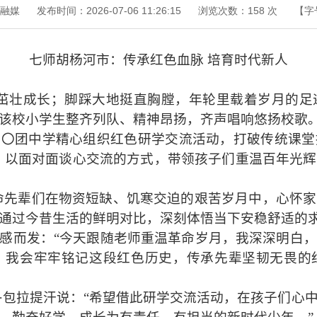
融媒
发布时间：2026-07-06 11:26:15
浏览次数：
158
次
【字
七师胡杨河市：传承红色血脉 培育时代新人
茁壮成长；脚踩大地挺直胸膛，年轮里载着岁月的足迹
该校小学生整齐列队、精神昂扬，齐声唱响悠扬校歌
三〇团中学精心组织红色研学交流活动，打破传统课堂
，以面对面谈心交流的方式，带领孩子们重温百年光
命先辈们在物资短缺、饥寒交迫的艰苦岁月中，心怀
通过今昔生活的鲜明对比，深刻体悟当下安稳舒适的
感而发：“今天跟随老师重温革命岁月，我深深明白
，我会牢牢铭记这段红色历史，传承先辈坚韧无畏的
·包拉提汗说：“希望借此研学交流活动，在孩子们心