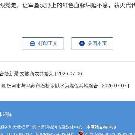
跟党走，让军垦沃野上的红色血脉绵延不息，薪火代
打印正文
关闭本页
合绘新景 文旅商农共繁荣
[ 2026-07-06 ]
第七师胡杨河市与乌苏市石桥乡以水为媒促兵地融合
[ 2026-07-07 ]
体矩阵
务服务和大数据局 第七师胡杨河市融媒体中心
本网站支持IPv6
BT07000012
新ICP备07500204号
公网安备6607000200005