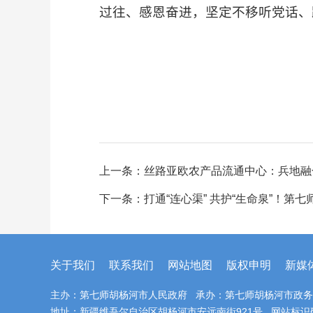
过往、感恩奋进，坚定不移听党话、
上一条：
丝路亚欧农产品流通中心：兵地融
下一条：
打通“连心渠” 共护“生命泉”！
关于我们
联系我们
网站地图
版权申明
新媒
主办：第七师胡杨河市人民政府 承办：第七师胡杨河市政
地址：新疆维吾尔自治区胡杨河市安远南街921号 网站标识码：