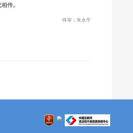
代相传。
终审：朱永平
1