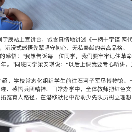
刘宇辰站上宣讲台，饱含真情地讲述《一柄十字镐 两
，沉浸式感悟先辈坚守初心、无私奉献的崇高品格。
的感悟：“我想告诉每一位同学，我们要牢牢记住革
年。”同班同学梁安琪说：“以后上课我要专心听讲
介绍，学校常态化组织学生前往石河子军垦博物馆、
足迹、感悟兵团精神。日常办学中，全体教师把红色文
育拓宽育人路径，在潜移默化中帮助少先队员树立理想