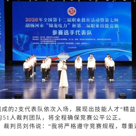
组成的2支代表队依次入场，展现出技能人才“精
的51人裁判团队，将全程确保竞赛公平公正。
、裁判员刘伟说：“我将严格遵守竞赛规程，尊重