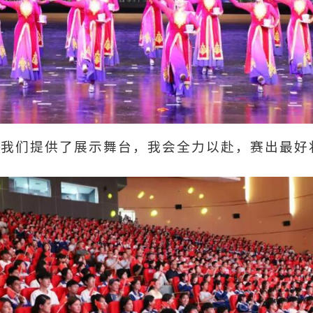
为我们提供了展示舞台，我会全力以赴，赛出最好