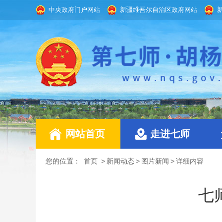
中央政府门户网站
新疆维吾尔自治区政府网站
网站首页
走进七师
您的位置：
首页
>
新闻动态
>
图片新闻
>
详细内容
七