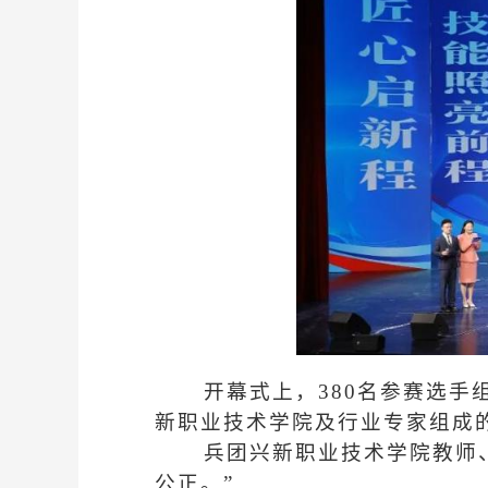
开幕式上，380名参赛选手
新职业技术学院及行业专家组成
兵团兴新职业技术学院教师
公正。”