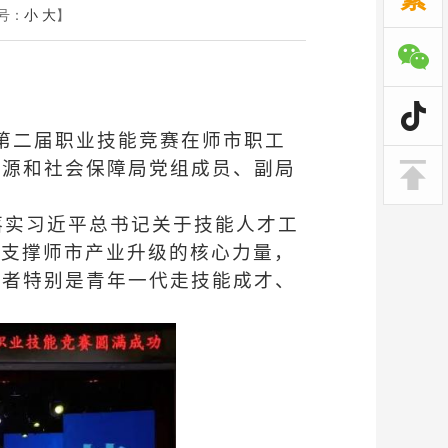
号：
小
大
】
杯第二届职业技能竞赛在师市职工
资源和社会保障局党组成员、副局
落实习近平总书记关于技能人才工
是支撑师市产业升级的核心力量，
动者特别是青年一代走技能成才、