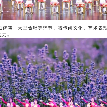
顶碗舞、大型合唱等环节，将传统文化、艺术表
造力。