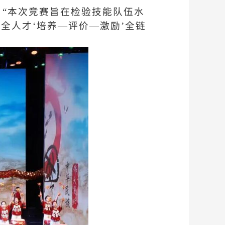
“本次竞赛旨在检验技能队伍水
全人才‘培养—评价—激励’全链