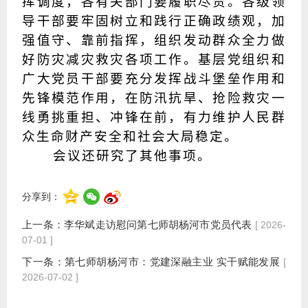
挥调度，各有关部门要履职尽责。各级领
导干部要牢固树立和践行正确政绩观，加
强值守、靠前指挥，组织发动群众全力做
好防灾减灾救灾各项工作。基层党组织和
广大党员干部要充分发挥战斗堡垒作用和
先锋模范作用，在防汛抗旱、抢险救灾一
线勇挑重担、冲锋在前，有力维护人民群
众生命财产安全和社会大局稳定。
会议还研究了其他事项。
分享到：
上一条：
李华斌走访慰问第七师胡杨河市党员代表
[ 2026-
07-01 ]
下一条：
第七师胡杨河市：党建深融主业 实干赋能发展
[
2026-07-02 ]