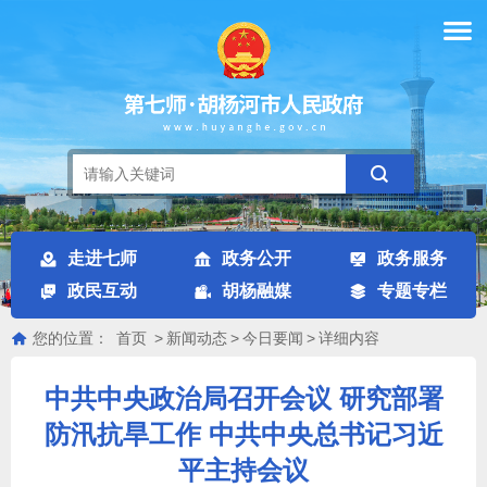
走进七师
政务公开
政务服务
政民互动
胡杨融媒
专题专栏
您的位置：
首页
>
新闻动态
>
今日要闻
>
详细内容
中共中央政治局召开会议 研究部署
防汛抗旱工作 中共中央总书记习近
平主持会议