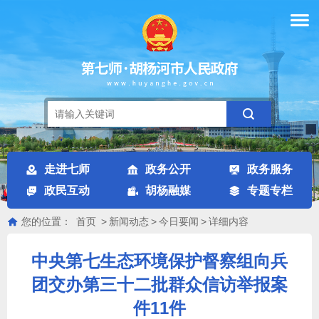
走进七师
政务公开
政务服务
政民互动
胡杨融媒
专题专栏
您的位置：
首页
>
新闻动态
>
今日要闻
>
详细内容
中央第七生态环境保护督察组向兵
团交办第三十二批群众信访举报案
件11件