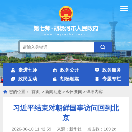
走进七师
政务公开
政务服务
政民互动
胡杨融媒
专题专栏
您的位置：
首页
>
新闻动态
>
今日要闻
>
详细内容
习近平结束对朝鲜国事访问回到北
京
2026-06-10 11:42:59
来源：
新华社
点击数：
109
次