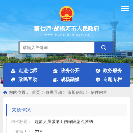
走进七师
政务公开
政务服务
政民互动
胡杨融媒
专题专栏
您的位置：
首页
>
政民互动
>
市长信箱
>
信件内容
来信情况
信件标题：
超龄人员缴纳工伤保险怎么缴纳
来信人：
77**