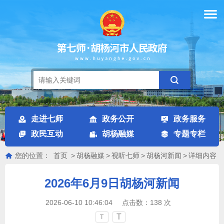
走进七师
政务公开
政务服务
政民互动
胡杨融媒
专题专栏
您的位置：
首页
>
胡杨融媒
>
视听七师
>
胡杨河新闻
>
详细内容
2026年6月9日胡杨河新闻
2026-06-10 10:46:04
点击数：
138
次
T
T