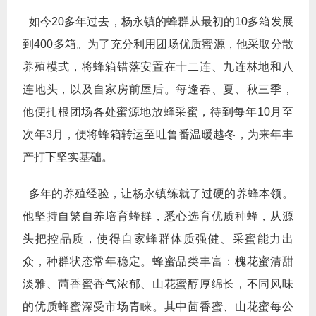
如今20多年过去，杨永镇的蜂群从最初的10多箱发展
到400多箱。为了充分利用团场优质蜜源，他采取分散
养殖模式，将蜂箱错落安置在十二连、九连林地和八
连地头，以及自家房前屋后。每逢春、夏、秋三季，
他便扎根团场各处蜜源地放蜂采蜜，待到每年10月至
次年3月，便将蜂箱转运至吐鲁番温暖越冬，为来年丰
产打下坚实基础。
多年的养殖经验，让杨永镇练就了过硬的养蜂本领。
他坚持自繁自养培育蜂群，悉心选育优质种蜂，从源
头把控品质，使得自家蜂群体质强健、采蜜能力出
众，种群状态常年稳定。蜂蜜品类丰富：槐花蜜清甜
淡雅、茴香蜜香气浓郁、山花蜜醇厚绵长，不同风味
的优质蜂蜜深受市场青睐。其中茴香蜜、山花蜜每公