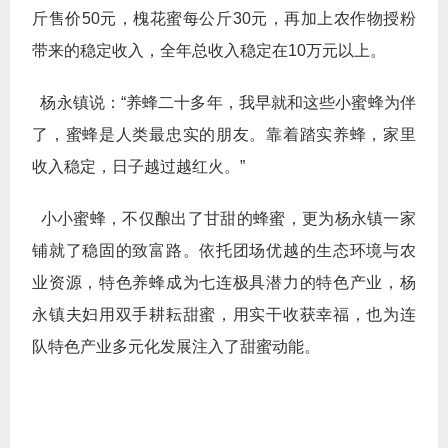
斤售价50元，槐花蜜每公斤30元，再加上农作物授粉
带来的稳定收入，全年总收入稳定在10万元以上。
杨永镇说：“养蜂二十多年，我早就和这些小蜜蜂为伴
了，蜜蜂是人类最忠实的朋友。靠着踏实养蜂，家里
收入稳定，日子越过越红火。”
小小蜜蜂，不仅酿出了甘甜的蜂蜜，更为杨永镇一家
铺就了稳固的致富路。依托团场优越的生态环境与农
业资源，特色养蜂成为七连极具潜力的特色产业，杨
永镇夫妇用双手耕耘甜蜜，用实干收获幸福，也为连
队特色产业多元化发展注入了甜蜜动能。