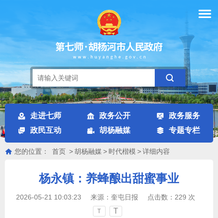
走进七师
政务公开
政务服务
政民互动
胡杨融媒
专题专栏
您的位置：
首页
>
胡杨融媒
>
时代楷模
>
详细内容
杨永镇：养蜂酿出甜蜜事业
2026-05-21 10:03:23
来源：
奎屯日报
点击数：
229
次
T
T