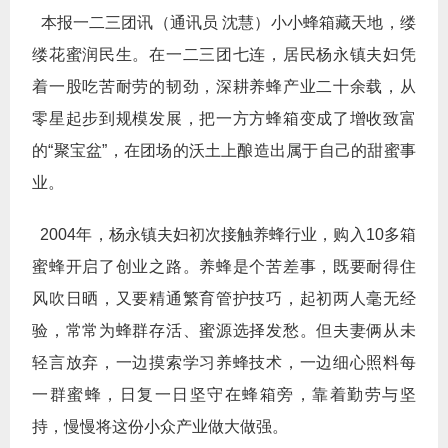
本报一二三团讯（通讯员 沈慧）小小蜂箱藏天地，缕
缕花蜜润民生。在一二三团七连，居民杨永镇夫妇凭
着一股吃苦耐劳的韧劲，深耕养蜂产业二十余载，从
零星起步到规模发展，把一方方蜂箱变成了增收致富
的“聚宝盆”，在团场的沃土上酿造出属于自己的甜蜜事
业。
2004年，杨永镇夫妇初次接触养蜂行业，购入10多箱
蜜蜂开启了创业之路。养蜂是个苦差事，既要耐得住
风吹日晒，又要精通繁育管护技巧，起初两人毫无经
验，常常为蜂群存活、蜜源选择发愁。但夫妻俩从未
轻言放弃，一边摸索学习养蜂技术，一边细心照料每
一群蜜蜂，日复一日坚守在蜂箱旁，靠着勤劳与坚
持，慢慢将这份小众产业做大做强。