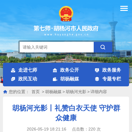
走进七师
政务公开
政务服务
政民互动
胡杨融媒
专题专栏
您的位置：
首页
>
胡杨融媒
>
胡杨河光影
>
详细内容
胡杨河光影丨礼赞白衣天使 守护群
众健康
2026-05-19 18:21:16
点击数：
220
次