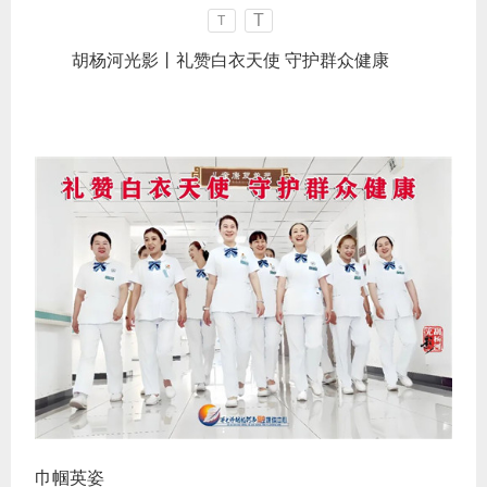
T
T
胡杨河光影丨礼赞白衣天使 守护群众健康
巾帼英姿